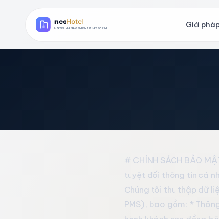
Giải pháp
# CHÍNH SÁCH BẢO MẬT 
tuyệt đối thông tin cá n
Chúng tôi thu thập dữ li
PMS), bao gồm: * Thông t
hành khách sạn đồng bộ 