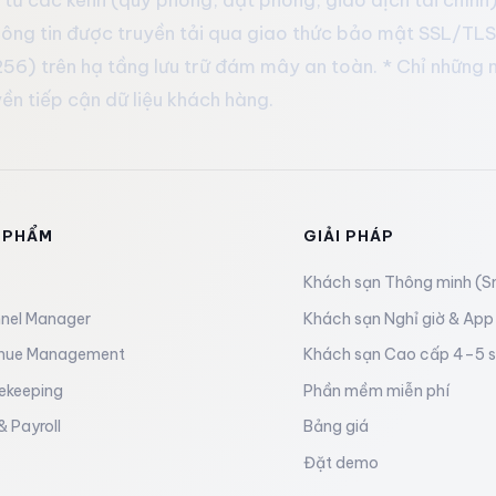
ông tin được truyền tải qua giao thức bảo mật SSL/TLS. 
56) trên hạ tầng lưu trữ đám mây an toàn. * Chỉ những 
ền tiếp cận dữ liệu khách hàng.
 PHẨM
GIẢI PHÁP
Khách sạn Thông minh (S
nel Manager
Khách sạn Nghỉ giờ & App
nue Management
Khách sạn Cao cấp 4–5 
ekeeping
Phần mềm miễn phí
 Payroll
Bảng giá
Đặt demo