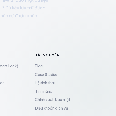
* Dữ liệu lưu trữ được
nhân sự được phân
TÀI NGUYÊN
mart Lock)
Blog
Case Studies
sao
Hệ sinh thái
Tính năng
Chính sách bảo mật
Điều khoản dịch vụ