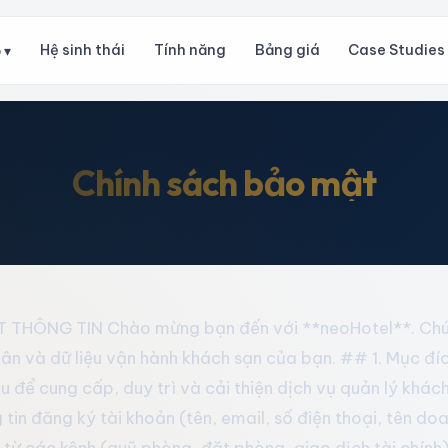
Hệ sinh thái
Tính năng
Bảng giá
Case Studies
 ▾
Chính sách bảo mật
THÔNG TIN Chào mừng bạn đến với **neoHotel**. Chún
hân và dữ liệu vận hành khách sạn của bạn. ## 1. Mục đíc
ệu để cung cấp, duy trì và cải thiện dịch vụ quản lý kh
in đăng ký tài khoản (tên, email, số điện thoại, tên doa
từ các kênh (quỹ phòng, đặt phòng, giao dịch tài chính)