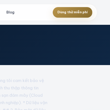
Blog
Dùng thử miễn phí
g tôi cam kết bảo vệ
h thu thập thông tin
ách sạn đám mây (Cloud
nh nghiệp). * Dữ liệu vận
. ## 2. Bảo mật dữ liệu