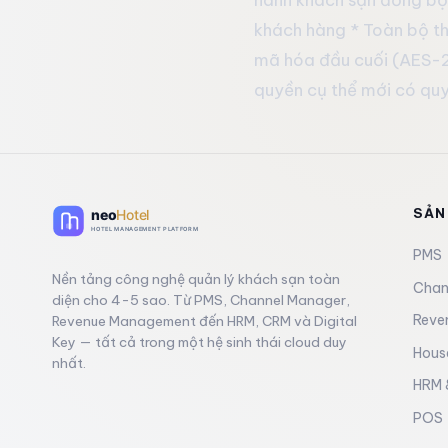
khách hàng * Toàn bộ th
mã hóa đầu cuối (AES-2
quyền cụ thể mới có quy
SẢN
PMS
Nền tảng công nghệ quản lý khách sạn toàn
Chan
diện cho 4-5 sao. Từ PMS, Channel Manager,
Reve
Revenue Management đến HRM, CRM và Digital
Key — tất cả trong một hệ sinh thái cloud duy
Hous
nhất.
HRM &
POS