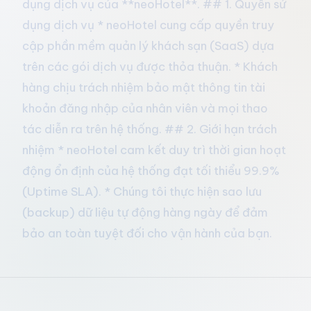
dụng dịch vụ của **neoHotel**. ## 1. Quyền sử
dụng dịch vụ * neoHotel cung cấp quyền truy
cập phần mềm quản lý khách sạn (SaaS) dựa
trên các gói dịch vụ được thỏa thuận. * Khách
hàng chịu trách nhiệm bảo mật thông tin tài
khoản đăng nhập của nhân viên và mọi thao
tác diễn ra trên hệ thống. ## 2. Giới hạn trách
nhiệm * neoHotel cam kết duy trì thời gian hoạt
động ổn định của hệ thống đạt tối thiểu 99.9%
(Uptime SLA). * Chúng tôi thực hiện sao lưu
(backup) dữ liệu tự động hàng ngày để đảm
bảo an toàn tuyệt đối cho vận hành của bạn.