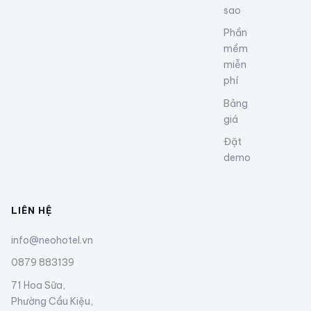
sao
Phần
mềm
miễn
phí
Bảng
giá
Đặt
demo
LIÊN HỆ
info@neohotel.vn
0879 883139
71 Hoa Sữa,
Phường Cầu Kiệu,