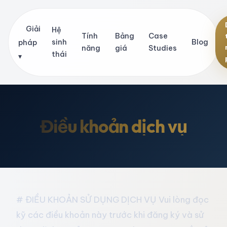
Giải
Hệ
Tính
Bảng
Case
sinh
Blog
pháp
năng
giá
Studies
thái
▾
Điều khoản dịch vụ
# ĐIỀU KHOẢN SỬ DỤNG DỊCH VỤ Vui lòng đọc
kỹ các điều khoản này trước khi đăng ký và sử