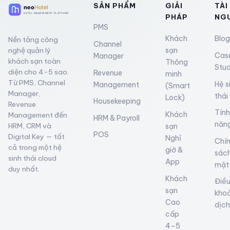
SẢN PHẨM
GIẢI
TÀI
PHÁP
NG
PMS
Khách
Blog
Nền tảng công
Channel
nghệ quản lý
sạn
Cas
Manager
khách sạn toàn
Thông
Stud
diện cho 4-5 sao.
Revenue
minh
Từ PMS, Channel
Hệ s
Management
(Smart
Manager,
thái
Lock)
Housekeeping
Revenue
Tính
Khách
Management đến
HRM & Payroll
năn
HRM, CRM và
sạn
POS
Digital Key — tất
Nghỉ
Chí
cả trong một hệ
giờ &
sác
sinh thái cloud
App
mật
duy nhất.
Khách
Điề
sạn
kho
Cao
dịch
cấp
4–5